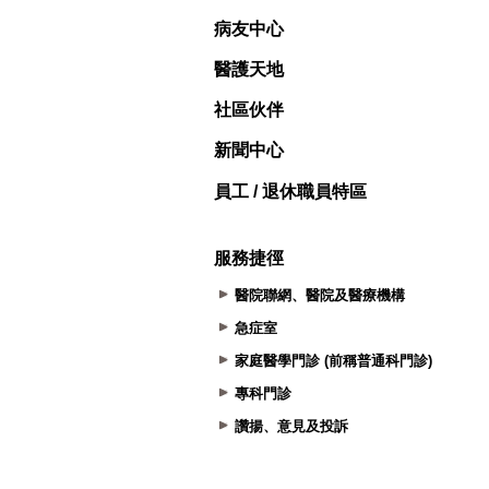
病友中心
醫護天地
社區伙伴
新聞中心
員工 / 退休職員特區
服務捷徑
醫院聯網、醫院及醫療機構
急症室
家庭醫學門診 (前稱普通科門診)
專科門診
讚揚、意見及投訴