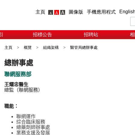
Englis
主頁
圖像版
手機應用程式
引
招標公告
招聘站
相
主頁
>
概覽
>
組織架構
>
醫管局總辦事處