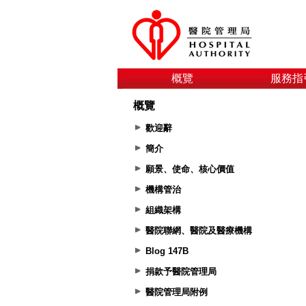
概覽
服務指
概覽
歡迎辭
簡介
願景、使命、核心價值
機構管治
組織架構
醫院聯網、醫院及醫療機構
Blog 147B
捐款予醫院管理局
醫院管理局附例