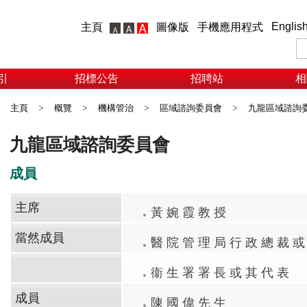
Englis
主頁
圖像版
手機應用程式
引
招標公告
招聘站
相
主頁
>
概覽
>
機構管治
>
區域諮詢委員會
>
九龍區域諮詢