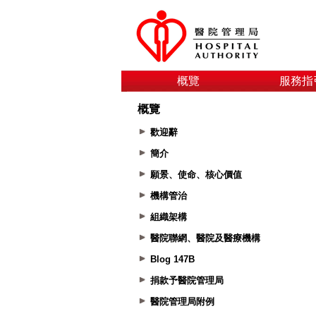
概覽
服務指
概覽
歡迎辭
簡介
願景、使命、核心價值
機構管治
組織架構
醫院聯網、醫院及醫療機構
Blog 147B
捐款予醫院管理局
醫院管理局附例