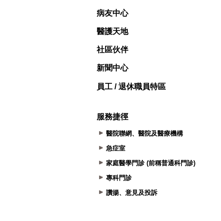
病友中心
醫護天地
社區伙伴
新聞中心
員工 / 退休職員特區
服務捷徑
醫院聯網、醫院及醫療機構
急症室
家庭醫學門診 (前稱普通科門診)
專科門診
讚揚、意見及投訴