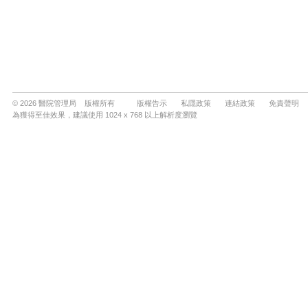
© 2026 醫院管理局 版權所有
版權告示
私隱政策
連結政策
免責聲明
為獲得至佳效果，建議使用 1024 x 768 以上解析度瀏覽