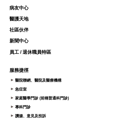
病友中心
醫護天地
社區伙伴
新聞中心
員工 / 退休職員特區
服務捷徑
醫院聯網、醫院及醫療機構
急症室
家庭醫學門診 (前稱普通科門診)
專科門診
讚揚、意見及投訴