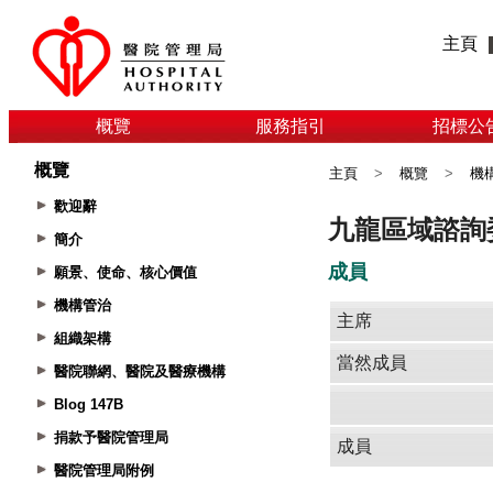
主頁
概覽
服務指引
招標公
概覽
主頁
>
概覽
>
機
歡迎辭
簡介
願景、使命、核心價值
機構管治
組織架構
醫院聯網、醫院及醫療機構
Blog 147B
捐款予醫院管理局
醫院管理局附例