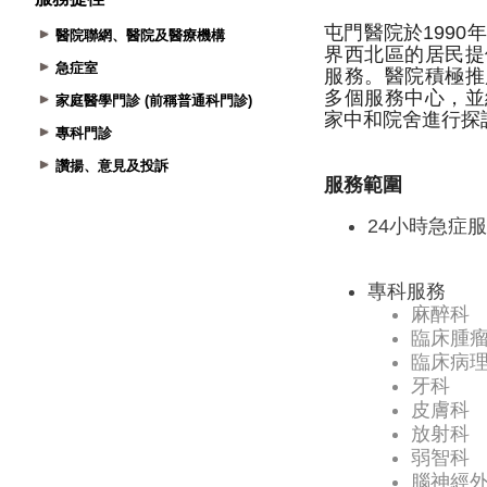
醫院聯網、醫院及醫療機構
急症室
家庭醫學門診 (前稱普通科門診)
專科門診
讚揚、意見及投訴