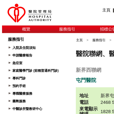
主頁
概覽
服務指引
招標公
服務指引
主頁
>
服務指引
>
入院及住院須知
申請醫療報告
急症室
家庭醫學門診 (前稱普通科門診)
專科門診
預約手術
專職醫療服務
藥劑服務
中醫診所暨教研中心