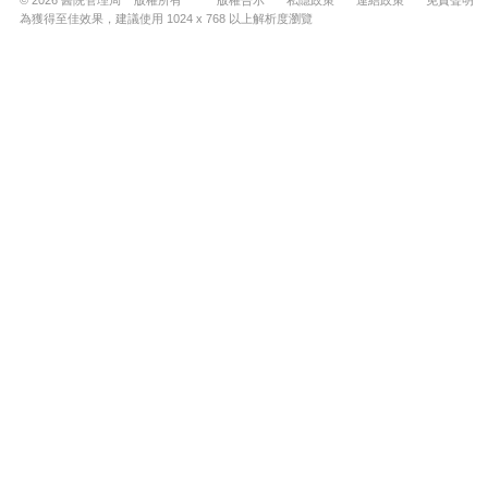
© 2026 醫院管理局 版權所有
版權告示
私隱政策
連結政策
免責聲明
為獲得至佳效果，建議使用 1024 x 768 以上解析度瀏覽