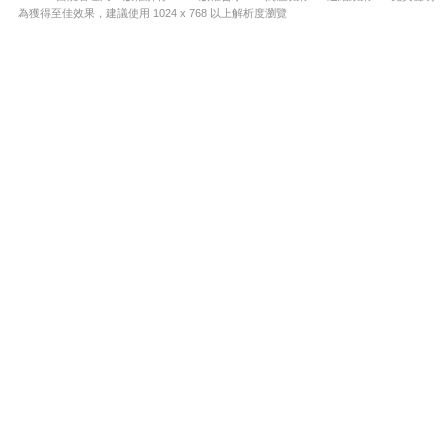
為獲得至佳效果，建議使用 1024 x 768 以上解析度瀏覽