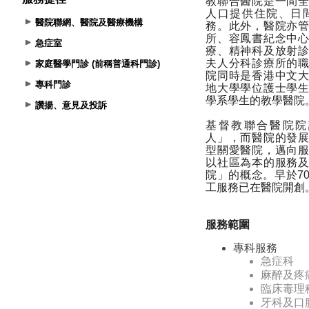
醫院聯網、醫院及醫療機構
急症室
家庭醫學門診 (前稱普通科門診)
專科門診
讚揚、意見及投訴