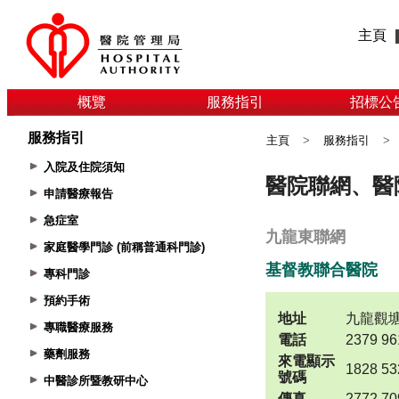
主頁
概覽
服務指引
招標公
服務指引
主頁
>
服務指引
>
入院及住院須知
申請醫療報告
急症室
家庭醫學門診 (前稱普通科門診)
專科門診
預約手術
專職醫療服務
藥劑服務
中醫診所暨教研中心