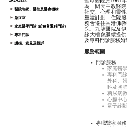
醫院聯網、醫院及醫療機構
急症室
家庭醫學門診 (前稱普通科門診)
專科門診
讚揚、意見及投訴