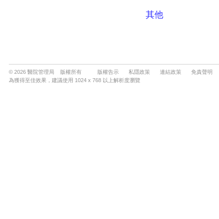
© 2026 醫院管理局 版權所有
版權告示
私隱政策
連結政策
免責聲明
為獲得至佳效果，建議使用 1024 x 768 以上解析度瀏覽