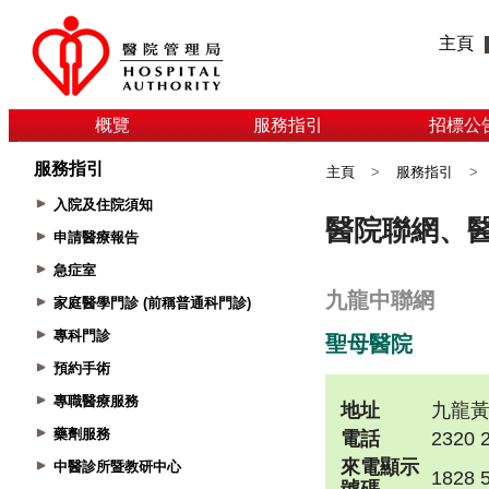
主頁
概覽
服務指引
招標公
服務指引
主頁
>
服務指引
>
入院及住院須知
申請醫療報告
急症室
家庭醫學門診 (前稱普通科門診)
專科門診
預約手術
專職醫療服務
藥劑服務
中醫診所暨教研中心