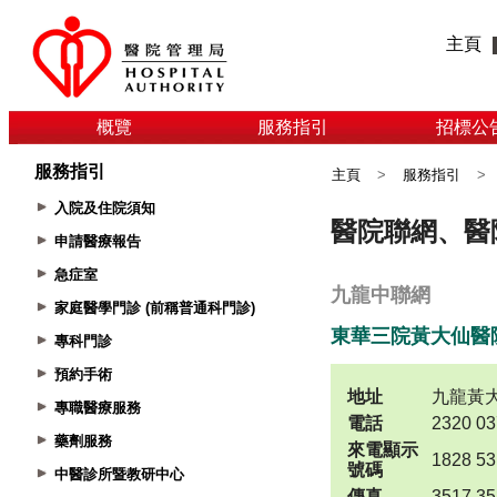
主頁
概覽
服務指引
招標公
服務指引
主頁
>
服務指引
>
入院及住院須知
申請醫療報告
急症室
家庭醫學門診 (前稱普通科門診)
專科門診
預約手術
專職醫療服務
藥劑服務
中醫診所暨教研中心