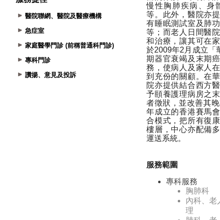
醫院聯網、醫院及醫療機構
急症室
家庭醫學門診 (前稱普通科門診)
專科門診
讚揚、意見及投訴