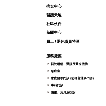
病友中心
醫護天地
社區伙伴
新聞中心
員工 / 退休職員特區
服務捷徑
醫院聯網、醫院及醫療機構
急症室
家庭醫學門診 (前稱普通科門診)
專科門診
讚揚、意見及投訴