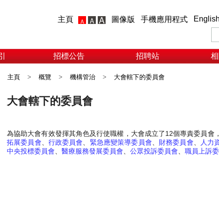
Englis
主頁
圖像版
手機應用程式
引
招標公告
招聘站
相
主頁
>
概覽
>
機構管治
>
大會轄下的委員會