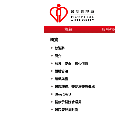
概覽
服務指
概覽
歡迎辭
簡介
願景、使命、核心價值
機構管治
組織架構
醫院聯網、醫院及醫療機構
Blog 147B
捐款予醫院管理局
醫院管理局附例