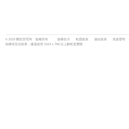
© 2026 醫院管理局 版權所有
版權告示
私隱政策
連結政策
免責聲明
為獲得至佳效果，建議使用 1024 x 768 以上解析度瀏覽