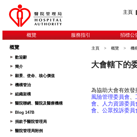
主頁
概覽
服務指引
招標公
概覽
主頁
>
概覽
>
機
歡迎辭
簡介
願景、使命、核心價值
機構管治
組織架構
醫院聯網、醫院及醫療機構
Blog 147B
捐款予醫院管理局
醫院管理局附例