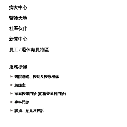
病友中心
醫護天地
社區伙伴
新聞中心
員工 / 退休職員特區
服務捷徑
醫院聯網、醫院及醫療機構
急症室
家庭醫學門診 (前稱普通科門診)
專科門診
讚揚、意見及投訴