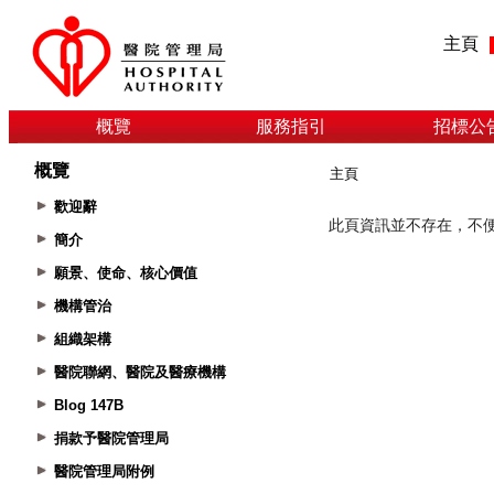
主頁
概覽
服務指引
招標公
概覽
主頁
歡迎辭
簡介
願景、使命、核心價值
機構管治
組織架構
醫院聯網、醫院及醫療機構
Blog 147B
捐款予醫院管理局
醫院管理局附例