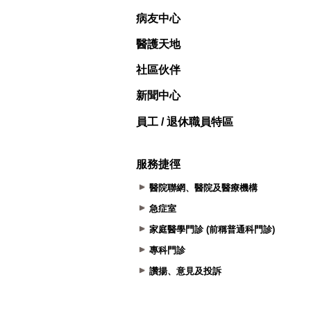
病友中心
醫護天地
社區伙伴
新聞中心
員工 / 退休職員特區
服務捷徑
醫院聯網、醫院及醫療機構
急症室
家庭醫學門診 (前稱普通科門診)
專科門診
讚揚、意見及投訴