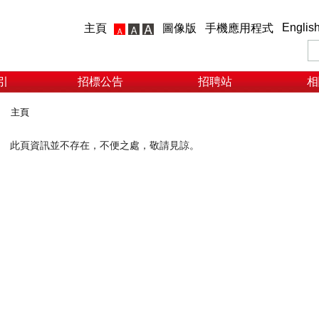
Englis
主頁
圖像版
手機應用程式
引
招標公告
招聘站
相
主頁