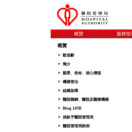
概覽
服務指
概覽
歡迎辭
簡介
願景、使命、核心價值
機構管治
組織架構
醫院聯網、醫院及醫療機構
Blog 147B
捐款予醫院管理局
醫院管理局附例