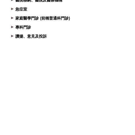
醫院聯網、醫院及醫療機構
急症室
家庭醫學門診 (前稱普通科門診)
專科門診
讚揚、意見及投訴