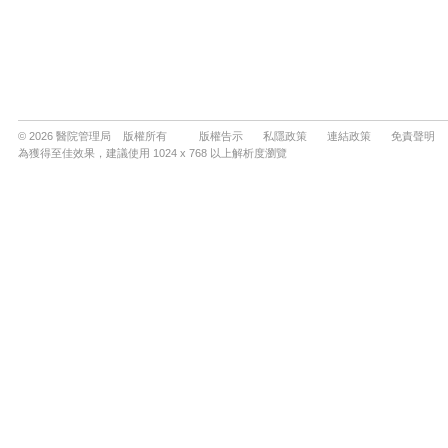
© 2026 醫院管理局 版權所有
版權告示
私隱政策
連結政策
免責聲明
為獲得至佳效果，建議使用 1024 x 768 以上解析度瀏覽