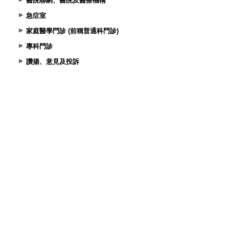
醫院聯網、醫院及醫療機構
急症室
家庭醫學門診 (前稱普通科門診)
專科門診
讚揚、意見及投訴