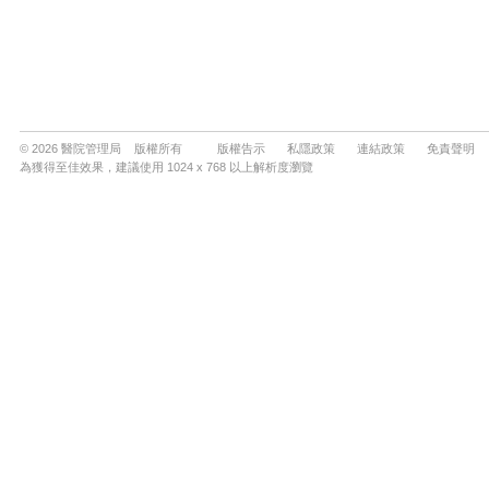
© 2026 醫院管理局 版權所有
版權告示
私隱政策
連結政策
免責聲明
為獲得至佳效果，建議使用 1024 x 768 以上解析度瀏覽