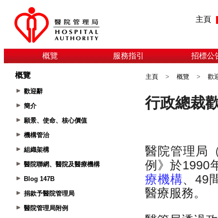
主頁
概覽
服務指引
招標公
概覽
主頁
>
概覽
>
歡
歡迎辭
簡介
願景、使命、核心價值
機構管治
組織架構
醫院聯網、醫院及醫療機構
Blog 147B
捐款予醫院管理局
醫院管理局附例