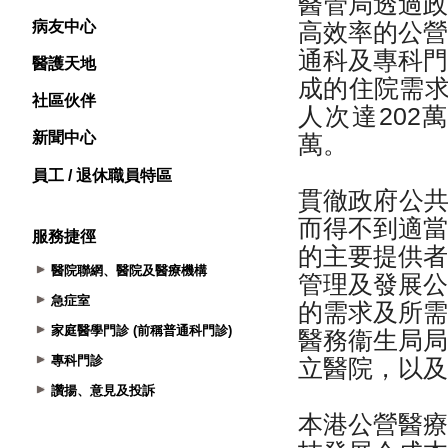
病友中心
醫護天地
社區伙伴
新聞中心
員工 / 退休職員特區
服務捷徑
醫院聯網、醫院及醫療機構
急症室
家庭醫學門診 (前稱普通科門診)
專科門診
讚揚、意見及投訴