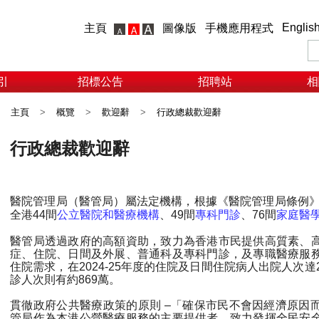
Englis
主頁
圖像版
手機應用程式
引
招標公告
招聘站
相
主頁
>
概覽
>
歡迎辭
>
行政總裁歡迎辭