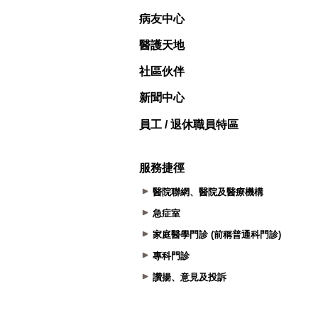
病友中心
醫護天地
社區伙伴
新聞中心
員工 / 退休職員特區
服務捷徑
醫院聯網、醫院及醫療機構
急症室
家庭醫學門診 (前稱普通科門診)
專科門診
讚揚、意見及投訴