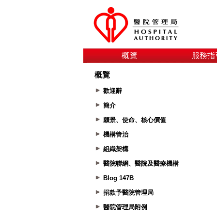
概覽
服務指
概覽
歡迎辭
簡介
願景、使命、核心價值
機構管治
組織架構
醫院聯網、醫院及醫療機構
Blog 147B
捐款予醫院管理局
醫院管理局附例