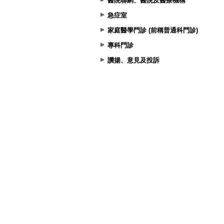
醫院聯網、醫院及醫療機構
急症室
家庭醫學門診 (前稱普通科門診)
專科門診
讚揚、意見及投訴