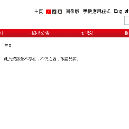
Englis
主頁
圖像版
手機應用程式
引
招標公告
招聘站
相
主頁