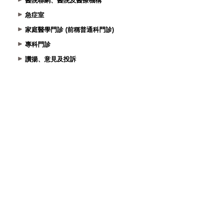
醫院聯網、醫院及醫療機構
急症室
家庭醫學門診 (前稱普通科門診)
專科門診
讚揚、意見及投訴