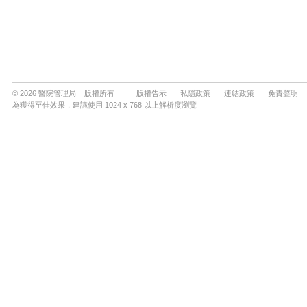
© 2026 醫院管理局 版權所有
版權告示
私隱政策
連結政策
免責聲明
為獲得至佳效果，建議使用 1024 x 768 以上解析度瀏覽