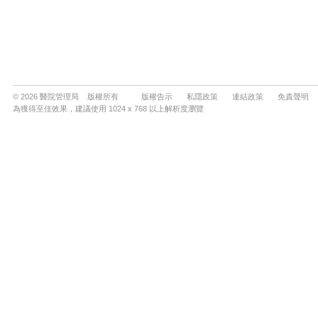
© 2026 醫院管理局 版權所有
版權告示
私隱政策
連結政策
免責聲明
為獲得至佳效果，建議使用 1024 x 768 以上解析度瀏覽