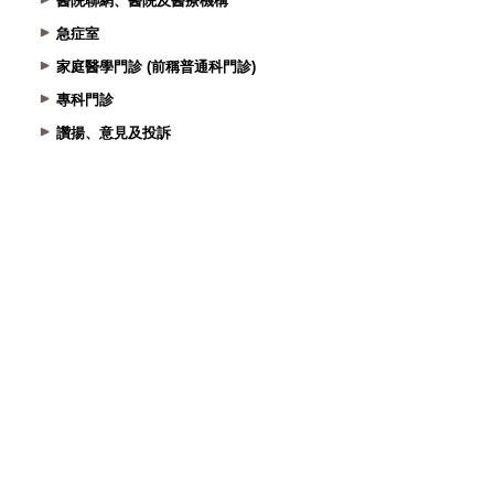
醫院聯網、醫院及醫療機構
急症室
家庭醫學門診 (前稱普通科門診)
專科門診
讚揚、意見及投訴