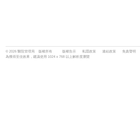
© 2026 醫院管理局 版權所有
版權告示
私隱政策
連結政策
免責聲明
為獲得至佳效果，建議使用 1024 x 768 以上解析度瀏覽