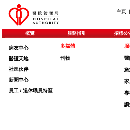
主頁
概覽
服務指引
招標公
多媒體
服
病友中心
刊物
醫
醫護天地
社區伙伴
急
新聞中心
家
員工 / 退休職員特區
專
讚