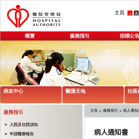
主頁
概覽
服務指引
招標公
病友中心
醫護天地
社區
主頁
服務指引
病人通知
服務指引
入院及住院須知
申請醫療報告