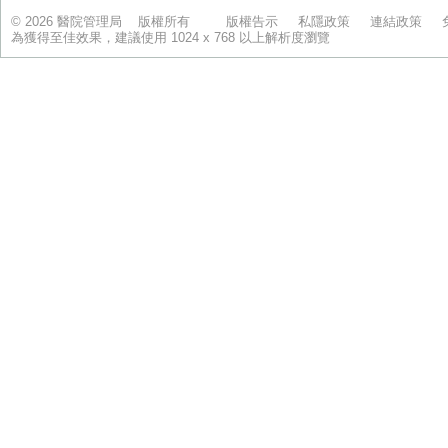
© 2026 醫院管理局 版權所有
版權告示
私隱政策
連結政策
為獲得至佳效果，建議使用 1024 x 768 以上解析度瀏覽