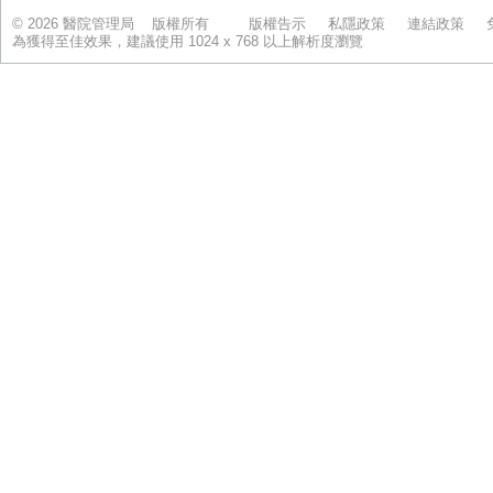
© 2026 醫院管理局 版權所有
版權告示
私隱政策
連結政策
為獲得至佳效果，建議使用 1024 x 768 以上解析度瀏覽