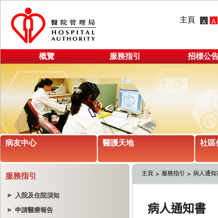
主頁
概覽
服務指引
招標公
病友中心
醫護天地
社區
主頁
服務指引
病人通知
服務指引
入院及住院須知
申請醫療報告