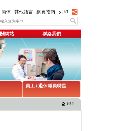
简体
其他語言
網頁指南
列印
關網站
聯絡我們
員工 / 退休職員特區
列印