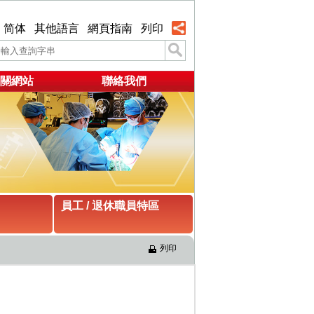
简体
其他語言
網頁指南
列印
關網站
聯絡我們
員工 / 退休職員特區
列印