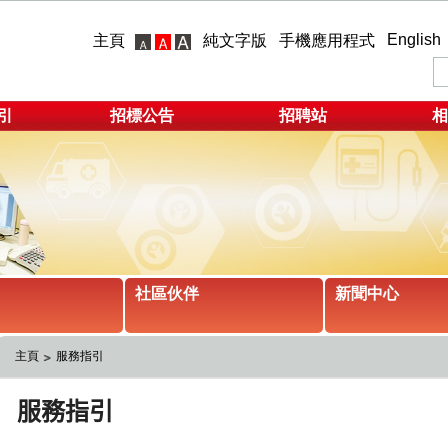
English
主頁
純文字版
手機應用程式
引
招標公告
招聘站
相
社區伙伴
新聞中心
主頁
服務指引