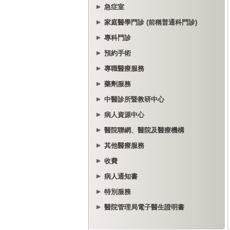
急症室
家庭醫學門診 (前稱普通科門診)
專科門診
預約手術
專職醫療服務
藥劑服務
中醫診所暨教研中心
病人資源中心
醫院聯網、醫院及醫療機構
其他醫療服務
收費
病人通知書
特別服務
醫院管理局電子醫生證明書