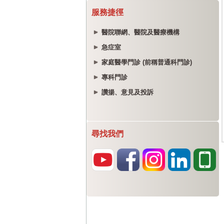
服務捷徑
醫院聯網、醫院及醫療機構
急症室
家庭醫學門診 (前稱普通科門診)
專科門診
讚揚、意見及投訴
尋找我們