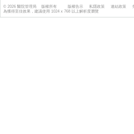
© 2026 醫院管理局 版權所有
版權告示
私隱政策
連結政策
為獲得至佳效果，建議使用 1024 x 768 以上解析度瀏覽