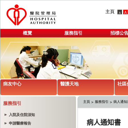
主頁
概覽
服務指引
招標公
病友中心
醫護天地
社區
主頁
服務指引
病人通知
服務指引
入院及住院須知
申請醫療報告