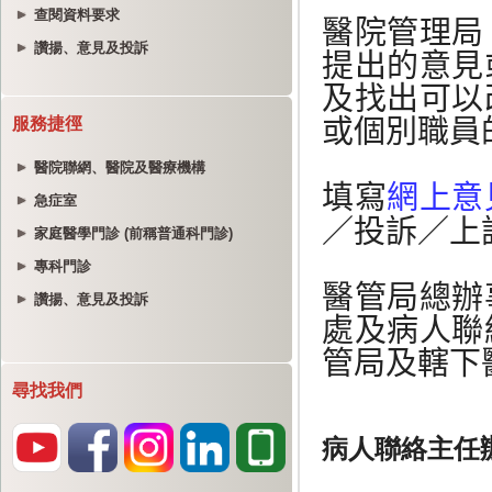
查閱資料要求
讚揚、意見及投訴
服務捷徑
醫院聯網、醫院及醫療機構
急症室
家庭醫學門診 (前稱普通科門診)
專科門診
讚揚、意見及投訴
尋找我們