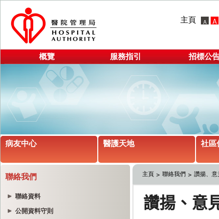
主頁
概覽
服務指引
招標公
病友中心
醫護天地
社區
主頁
聯絡我們
讚揚、意
聯絡我們
聯絡資料
公開資料守則