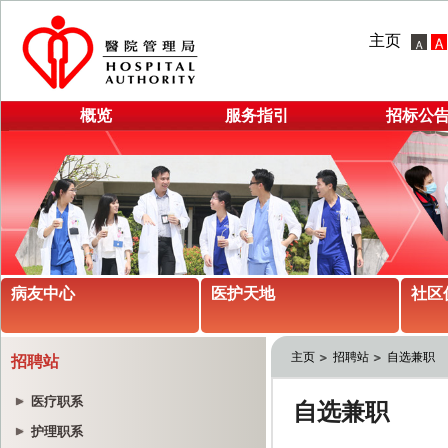
主页
概览
服务指引
招标公
病友中心
医护天地
社区
主页
招聘站
自选兼职
招聘站
医疗职系
护理职系