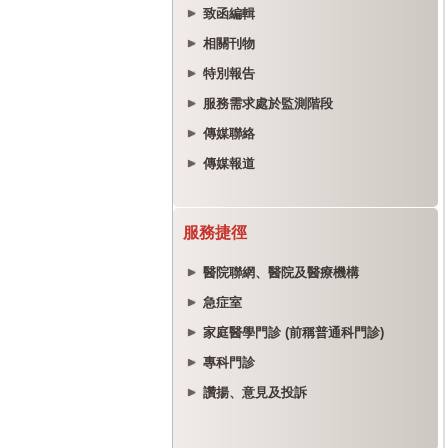
致函編輯
相關刊物
特別報告
服務需求處於監測階段
傳媒聯絡
傳媒報道
服務捷徑
醫院聯網、醫院及醫療機構
急症室
家庭醫學門診 (前稱普通科門診)
專科門診
讚揚、意見及投訴