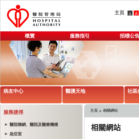
主頁
概覽
服務指引
招標公
病友中心
醫護天地
社區
主頁
相關網站
服務捷徑
醫院聯網、醫院及醫療機構
急症室