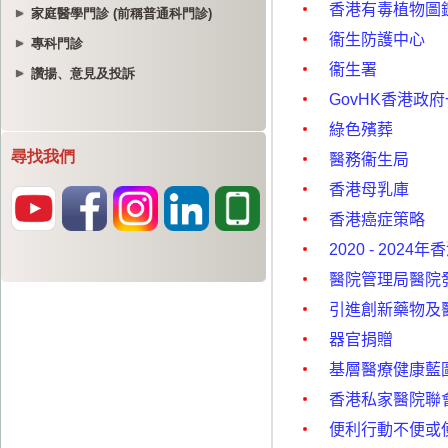
家庭醫學門診 (前稱普通科門診)
專科門診
讚揚、意見及投訴
尋找我們