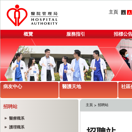
主頁
概覽
服務指引
招標公
病友中心
醫護天地
社區
主頁
招聘站
招聘站
醫療職系
護理職系