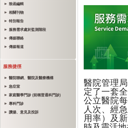
致函編輯
相關刊物
特別報告
服務需求處於監測階段
傳媒聯絡
傳媒報道
服務捷徑
醫院聯網、醫院及醫療機構
急症室
家庭醫學門診 (前稱普通科門診)
專科門診
讚揚、意見及投訴