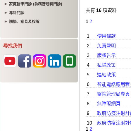
家庭醫學門診 (前稱普通科門診)
專科門診
讚揚、意見及投訴
尋找我們