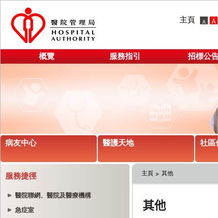
主頁
概覽
服務指引
招標公
病友中心
醫護天地
社區
主頁
其他
服務捷徑
醫院聯網、醫院及醫療機構
急症室