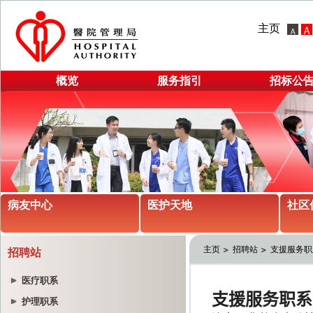
主页
概览
服务指引
招标公
病友中心
医护天地
社区
主页
招聘站
支援服务职
招聘站
医疗职系
护理职系