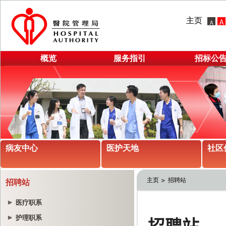
主页
概览
服务指引
招标公
病友中心
医护天地
社区
主页
招聘站
招聘站
医疗职系
护理职系