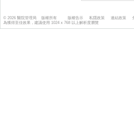
© 2026 醫院管理局 版權所有
版權告示
私隱政策
連結政策
為獲得至佳效果，建議使用 1024 x 768 以上解析度瀏覽