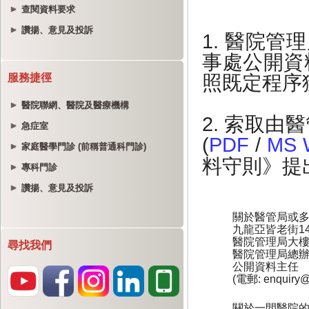
查閱資料要求
讚揚、意見及投訴
服務捷徑
醫院聯網、醫院及醫療機構
急症室
家庭醫學門診 (前稱普通科門診)
專科門診
讚揚、意見及投訴
尋找我們