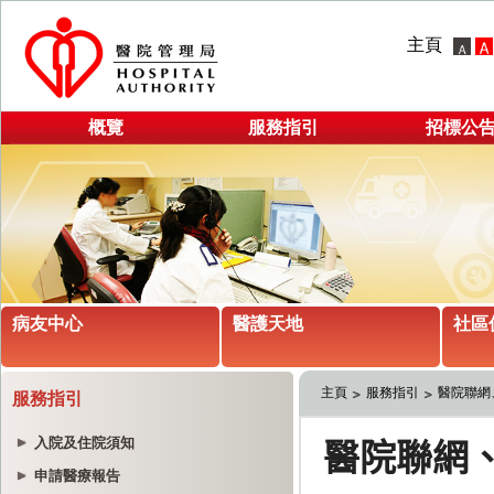
主頁
概覽
服務指引
招標公
病友中心
醫護天地
社區
主頁
服務指引
醫院聯網
服務指引
入院及住院須知
申請醫療報告