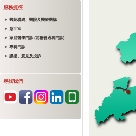
服務捷徑
醫院聯網、醫院及醫療機構
急症室
家庭醫學門診 (前稱普通科門診)
專科門診
讚揚、意見及投訴
尋找我們