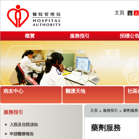
主頁
概覽
服務指引
招標公
病友中心
醫護天地
社區
主頁
服務指引
藥劑服務
服務指引
入院及住院須知
申請醫療報告