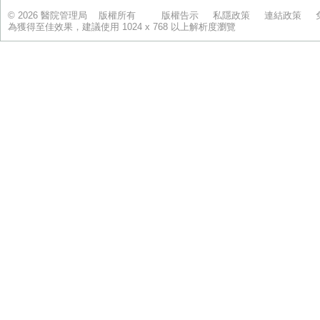
© 2026 醫院管理局 版權所有
版權告示
私隱政策
連結政策
為獲得至佳效果，建議使用 1024 x 768 以上解析度瀏覽