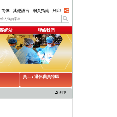
简体
其他語言
網頁指南
列印
關網站
聯絡我們
員工 / 退休職員特區
列印