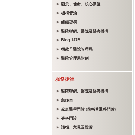
願景、使命、核心價值
機構管治
組織架構
醫院聯網、醫院及醫療機構
Blog 147B
捐款予醫院管理局
醫院管理局附例
服務捷徑
醫院聯網、醫院及醫療機構
急症室
家庭醫學門診 (前稱普通科門診)
專科門診
讚揚、意見及投訴