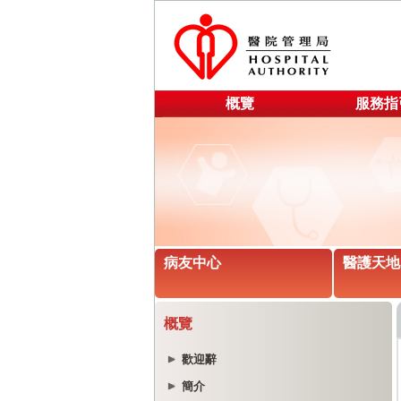
概覽
服務指
病友中心
醫護天地
概覽
歡迎辭
簡介