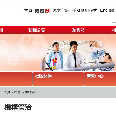
English
主頁
純文字版
手機應用程式
引
招標公告
招聘站
相
社區伙伴
新聞中心
主頁
概覽
機構管治