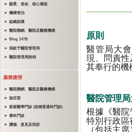
願景、使命、核心價值
機構管治
組織架構
醫院聯網、醫院及醫療機構
Blog 147B
捐款予醫院管理局
醫院管理局附例
服務捷徑
醫院聯網、醫院及醫療機構
急症室
家庭醫學門診 (前稱普通科門診)
專科門診
讚揚、意見及投訴