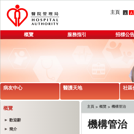
主頁
概覽
服務指引
招標公
病友中心
醫護天地
社區
主頁
概覽
機構管治
概覽
歡迎辭
簡介