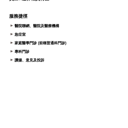
服務捷徑
醫院聯網、醫院及醫療機構
急症室
家庭醫學門診 (前稱普通科門診)
專科門診
讚揚、意見及投訴