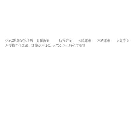
© 2026 醫院管理局 版權所有
版權告示
私隱政策
連結政策
免責聲明
為獲得至佳效果，建議使用 1024 x 768 以上解析度瀏覽