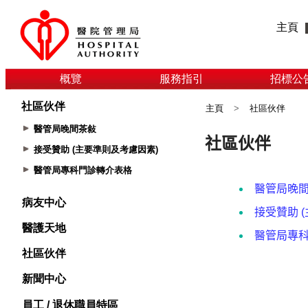
主頁
概覽
服務指引
招標公
社區伙伴
主頁
>
社區伙伴
醫管局晚間茶敍
接受贊助 (主要準則及考慮因素)
醫管局專科門診轉介表格
病友中心
醫護天地
社區伙伴
新聞中心
員工 / 退休職員特區