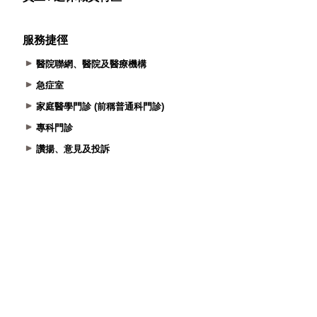
服務捷徑
醫院聯網、醫院及醫療機構
急症室
家庭醫學門診 (前稱普通科門診)
專科門診
讚揚、意見及投訴