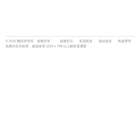
© 2026 醫院管理局 版權所有
版權告示
私隱政策
連結政策
免責聲明
為獲得至佳效果，建議使用 1024 x 768 以上解析度瀏覽