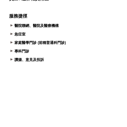
服務捷徑
醫院聯網、醫院及醫療機構
急症室
家庭醫學門診 (前稱普通科門診)
專科門診
讚揚、意見及投訴