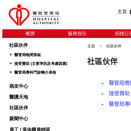
主頁
概覽
服務指引
招標公
社區伙伴
主頁
>
社區伙伴
醫管局晚間茶敍
接受贊助 (主要準則及考慮因素)
醫管局專科門診轉介表格
病友中心
醫護天地
社區伙伴
新聞中心
員工 / 退休職員特區