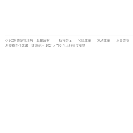
© 2026 醫院管理局 版權所有
版權告示
私隱政策
連結政策
免責聲明
為獲得至佳效果，建議使用 1024 x 768 以上解析度瀏覽