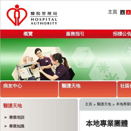
主頁
概覽
服務指引
招標公
病友中心
醫護天地
社區
主頁
醫護天地
本地專業
醫護天地
專業培訓
專業知識