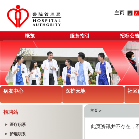
主页
概览
服务指引
招标公
病友中心
医护天地
社区
主页
招聘站
医疗职系
护理职系