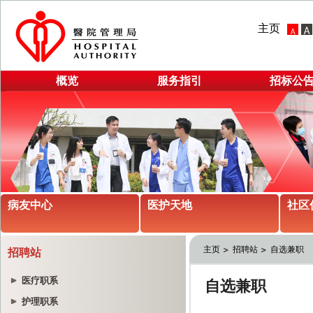
主页
概览
服务指引
招标公
病友中心
医护天地
社区
主页
招聘站
自选兼职
招聘站
医疗职系
护理职系