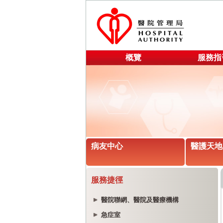
概覽
服務指
病友中心
醫護天地
服務捷徑
醫院聯網、醫院及醫療機構
急症室