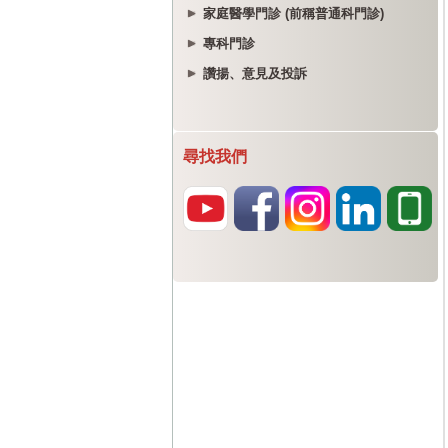
家庭醫學門診 (前稱普通科門診)
專科門診
讚揚、意見及投訴
尋找我們