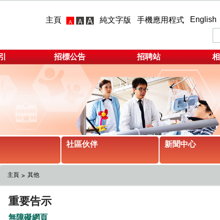
English
主頁
純文字版
手機應用程式
引
招標公告
招聘站
相
社區伙伴
新聞中心
主頁
其他