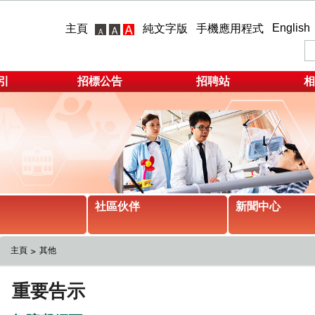
English
主頁
純文字版
手機應用程式
引
招標公告
招聘站
相
社區伙伴
新聞中心
主頁
其他