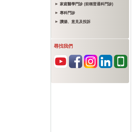
家庭醫學門診 (前稱普通科門診)
專科門診
讚揚、意見及投訴
尋找我們