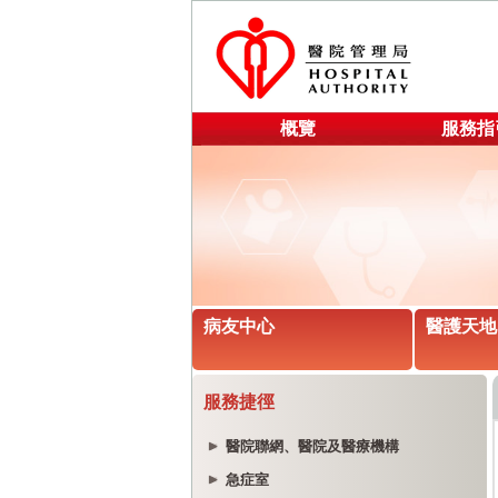
概覽
服務指
病友中心
醫護天地
服務捷徑
醫院聯網、醫院及醫療機構
急症室