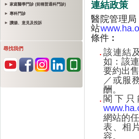
家庭醫學門診 (前稱普通科門診)
專科門診
讚揚、意見及投訴
尋找我們