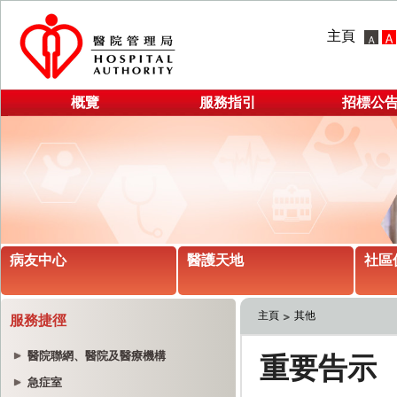
主頁
概覽
服務指引
招標公
病友中心
醫護天地
社區
主頁
其他
服務捷徑
醫院聯網、醫院及醫療機構
急症室