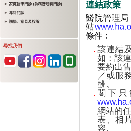
家庭醫學門診 (前稱普通科門診)
專科門診
讚揚、意見及投訴
尋找我們