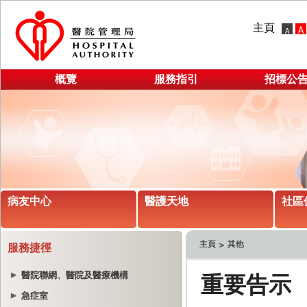
主頁
概覽
服務指引
招標公
病友中心
醫護天地
社區
主頁
其他
服務捷徑
醫院聯網、醫院及醫療機構
急症室